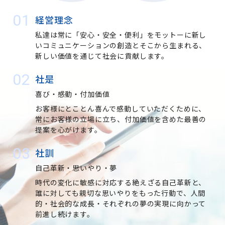
経営理念
私達は常に「安心・安全・便利」をモットーに新し
いコミュニケーションの創造とそこから生まれる、
新しい価値を通じて社会に
貢献します。
社是
喜び・感動・付加価値
お客様にとことん喜んで感動していただくために、
常にお客様の立場に
立ち、付加価値を含めた
最善の
提案を心がけます。
社訓
自己革新・思いやり・夢
時代の変化に敏感に対応する絶えざる自己革新と、
誰に対しても
親切な思いやりをもった行動で、
人間
的・社会的な成長・
それぞれの夢の実現に向かって
前進し続けます。