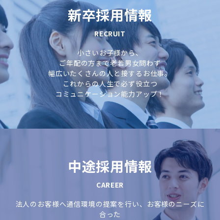
新卒採用情報
RECRUIT
小さいお子様から、
ご年配の方まで老若男女問わず
幅広いたくさんの人と接するお仕事。
これからの人生で必ず役立つ
コミュニケーション能力アップ！
中途採用情報
CAREER
法人のお客様へ通信環境の提案を行い、
お客様のニーズに
合った